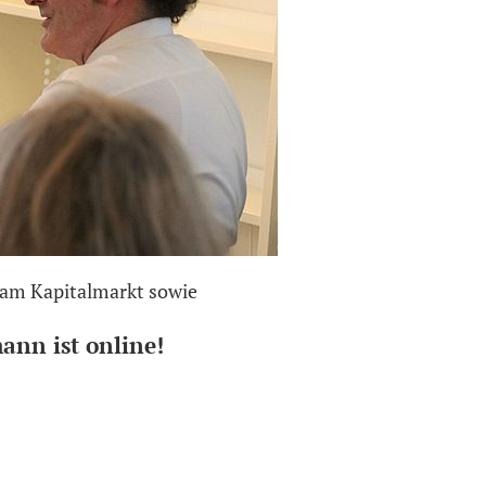
am Kapitalmarkt sowie
"Umweltpolitik, Nachh
Retrospektive zu
ann ist online!