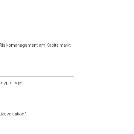
 Risikomanagement am Kapitalmarkt
Ägyptologie"
tikevaluation"