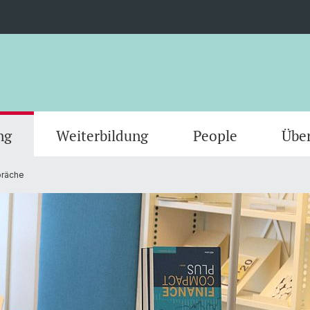
ng
Weiterbildung
People
Übe
räche