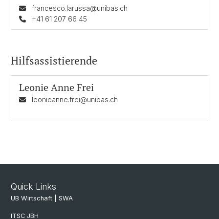
francesco.larussa@unibas.ch
+41 61 207 66 45
Hilfsassistierende
Leonie Anne Frei
leonieanne.frei@unibas.ch
Quick Links
UB Wirtschaft | SWA
ITSC JBH