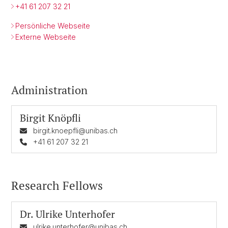
+41 61 207 32 21
Persönliche Webseite
Externe Webseite
Administration
Birgit Knöpfli
birgit.knoepfli@unibas.ch
+41 61 207 32 21
Research Fellows
Dr.
Ulrike Unterhofer
ulrike.unterhofer@unibas.ch