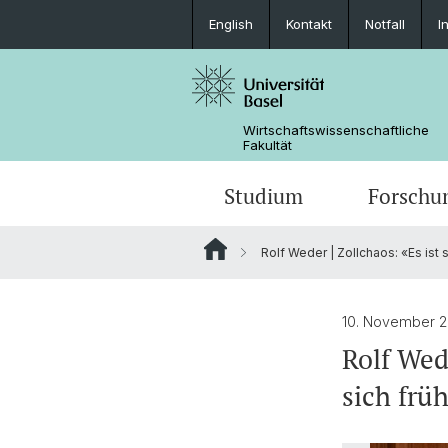
English
Kontakt
Notfall
I
Wirtschaftswissenschaftliche
Fakultät
Studium
Forschu
Rolf Weder | Zollchaos: «Es ist 
10. November 
Rolf Wede
sich frü