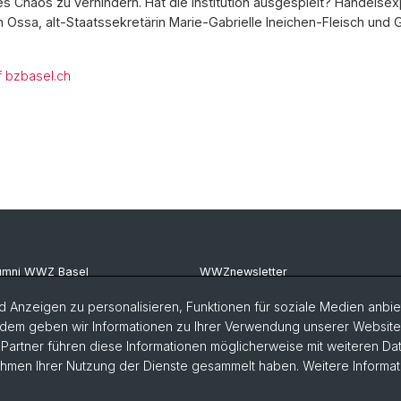
 Chaos zu verhindern. Hat die Institution ausgespielt? Handelsex
 Ossa, alt-Staatssekretärin Marie-Gabrielle Ineichen-Fleisch und 
f bzbasel.ch
umni WWZ Basel
WWZnewsletter
umni Basel
RealWWZ
 Anzeigen zu personalisieren, Funktionen für soziale Medien anbiet
dem geben wir Informationen zu Ihrer Verwendung unserer Website a
G Basel
Fachgruppe WiWi
artner führen diese Informationen möglicherweise mit weiteren D
Rahmen Ihrer Nutzung der Dienste gesammelt haben. Weitere Informat