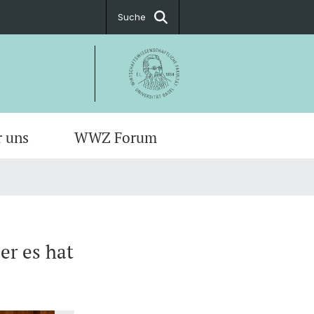
Suche
r uns
WWZ Forum
er es hat