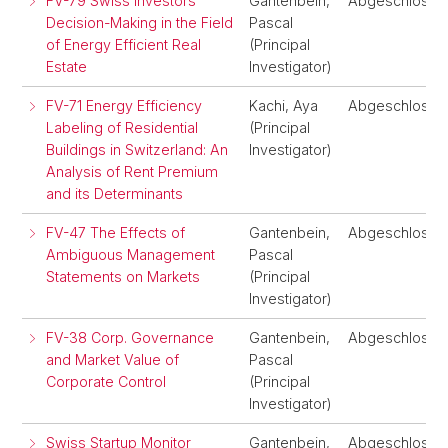
FV-79 Swiss Investors'
Gantenbein,
Abgeschlosse
Decision-Making in the Field
Pascal
of Energy Efficient Real
(Principal
Estate
Investigator)
FV-71 Energy Efficiency
Kachi, Aya
Abgeschlosse
Labeling of Residential
(Principal
Buildings in Switzerland: An
Investigator)
Analysis of Rent Premium
and its Determinants
FV-47 The Effects of
Gantenbein,
Abgeschlosse
Ambiguous Management
Pascal
Statements on Markets
(Principal
Investigator)
FV-38 Corp. Governance
Gantenbein,
Abgeschlosse
and Market Value of
Pascal
Corporate Control
(Principal
Investigator)
Swiss Startup Monitor
Gantenbein,
Abgeschlosse