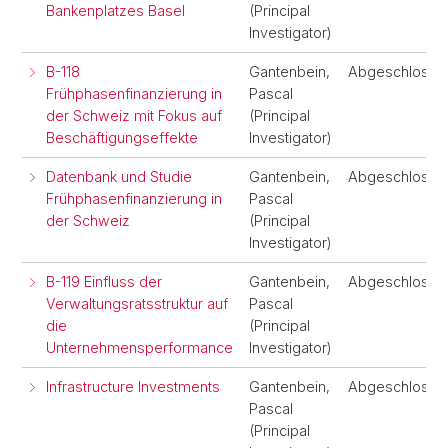
Bankenplatzes Basel
(Principal
Investigator)
B-118
Gantenbein,
Abgeschlosse
Frühphasenfinanzierung in
Pascal
der Schweiz mit Fokus auf
(Principal
Beschäftigungseffekte
Investigator)
Datenbank und Studie
Gantenbein,
Abgeschlosse
Frühphasenfinanzierung in
Pascal
der Schweiz
(Principal
Investigator)
B-119 Einfluss der
Gantenbein,
Abgeschlosse
Verwaltungsratsstruktur auf
Pascal
die
(Principal
Unternehmensperformance
Investigator)
Infrastructure Investments
Gantenbein,
Abgeschlosse
Pascal
(Principal