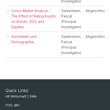
Investigator)
Cross-Market Analysis -
Gantenbein,
Abgeschlosse
The Effect of Rating Events
Pascal
on Bonds, CDS, and
(Principal
Equities
Investigator)
Immobilien und
Gantenbein,
Abgeschlosse
Demographie
Pascal
(Principal
Investigator)
Quick Links
UB Wirtschaft | SWA
ITSC JBH