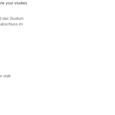
ete your studies
nd das Studium
nabschluss im
 statt.