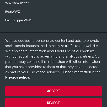
WWZnewsletter
RealWWZ
Fachgruppe WiWi
Social Media
We use cookies to personalize content and ads, to provide
LinkedIn
social media features, and to analyze traffic to our website.
We also share information about your use of our website
with our social media, advertising and analytics partners. Our
Youtube
partners may combine this information with other information
that you have provided to them or that they have collected
as part of your use of the services. Further information in the
WWZFaculty Blog
Privacy policy
.
ACCEPT
© University of Basel
Privacy Policy
REJECT
Imprint