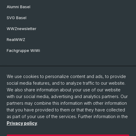
Alumni Basel
SVG Basel
WWZnewsletter
RealWWZ
Fachgruppe WiWi
Social Media
We use cookies to personalize content and ads, to provide
LinkedIn
social media features, and to analyze traffic to our website.
We also share information about your use of our website
with our social media, advertising and analytics partners. Our
Youtube
partners may combine this information with other information
that you have provided to them or that they have collected
as part of your use of the services. Further information in the
WWZFaculty Blog
Privacy policy
.