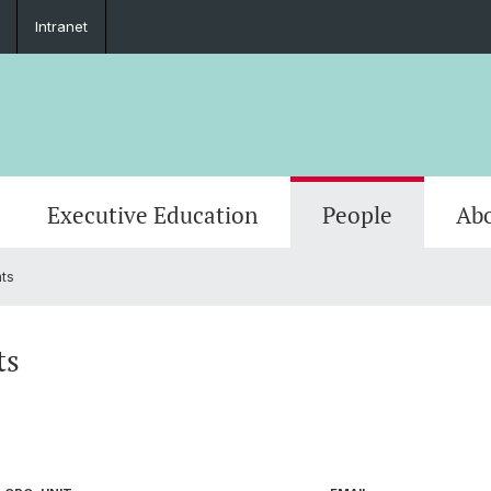
Intranet
Executive Education
People
Abo
nts
ts