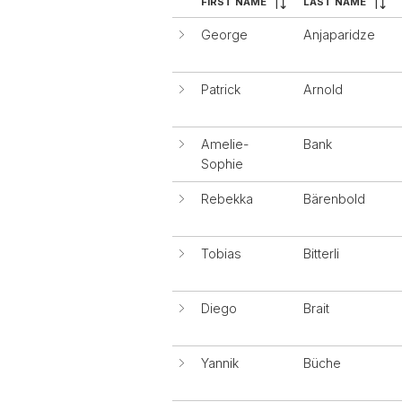
FIRST NAME
LAST NAME
George
Anjaparidze
Patrick
Arnold
Amelie-
Bank
Sophie
Rebekka
Bärenbold
Tobias
Bitterli
Diego
Brait
Yannik
Büche