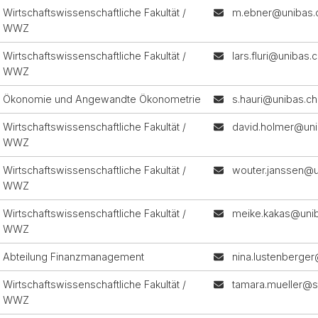
Wirtschaftswissenschaftliche Fakultät /
m.ebner@unibas.
WWZ
Wirtschaftswissenschaftliche Fakultät /
lars.fluri@unibas.
WWZ
Ökonomie und Angewandte Ökonometrie
s.hauri@unibas.ch
Wirtschaftswissenschaftliche Fakultät /
david.holmer@uni
WWZ
Wirtschaftswissenschaftliche Fakultät /
wouter.janssen@u
WWZ
Wirtschaftswissenschaftliche Fakultät /
meike.kakas@uni
WWZ
Abteilung Finanzmanagement
nina.lustenberge
Wirtschaftswissenschaftliche Fakultät /
tamara.mueller@s
WWZ