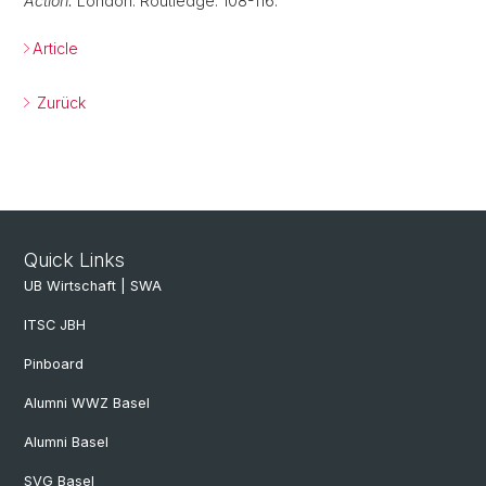
Action.
London: Routledge: 108-116.
Article
Zurück
Quick Links
UB Wirtschaft | SWA
ITSC JBH
Pinboard
Alumni WWZ Basel
Alumni Basel
SVG Basel