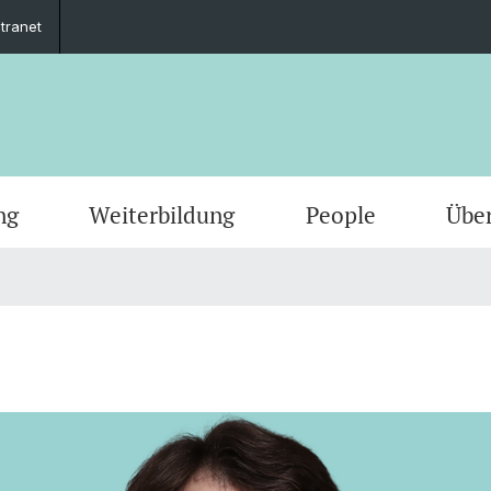
ntranet
ng
Weiterbildung
People
Übe