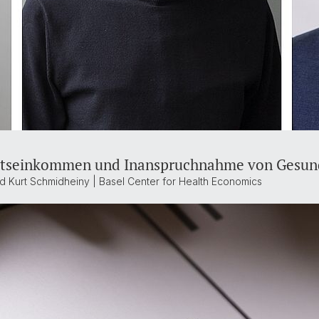
ltseinkommen und Inanspruchnahme von Gesund
d Kurt Schmidheiny | Basel Center for Health Economics