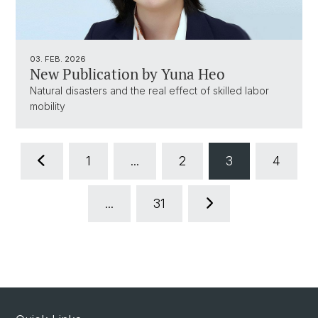
03. FEB. 2026
New Publication by Yuna Heo
Natural disasters and the real effect of skilled labor
mobility
1
...
2
3
4
...
31