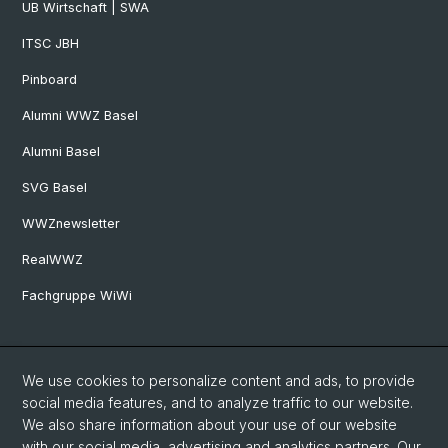
UB Wirtschaft | SWA
ITSC JBH
Pinboard
Alumni WWZ Basel
Alumni Basel
SVG Basel
WWZnewsletter
RealWWZ
Fachgruppe WiWi
Social Media
We use cookies to personalize content and ads, to provide
LinkedIn
social media features, and to analyze traffic to our website.
We also share information about your use of our website
with our social media, advertising and analytics partners. Our