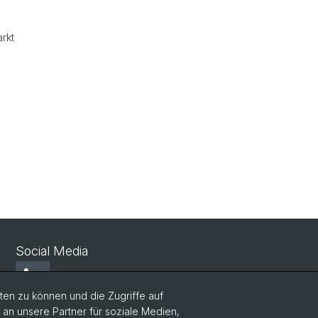
rkt
Social Media
LinkedIn
en zu können und die Zugriffe auf
n unsere Partner für soziale Medien,