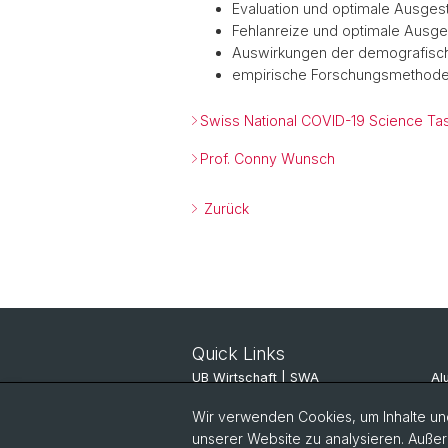
Evaluation und optimale Ausgest
Fehlanreize und optimale Ausge
Auswirkungen der demografische
empirische Forschungsmethod
Swiss National COVID-19 Science Ta
Prof. Conny Wunsch
Zurück
Quick Links
UB Wirtschaft | SWA
Al
ITSC JBH
Al
Wir verwenden Cookies, um Inhalte und
unserer Website zu analysieren. Außer