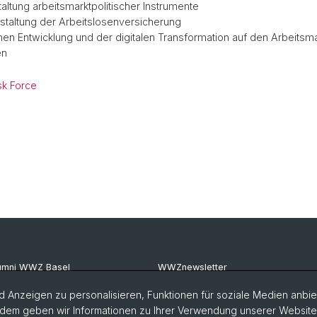
altung arbeitsmarktpolitischer Instrumente
staltung der Arbeitslosenversicherung
n Entwicklung und der digitalen Transformation auf den Arbeitsma
en
sk Force
umni WWZ Basel
WWZnewsletter
umni Basel
RealWWZ
 Anzeigen zu personalisieren, Funktionen für soziale Medien anbiet
dem geben wir Informationen zu Ihrer Verwendung unserer Website a