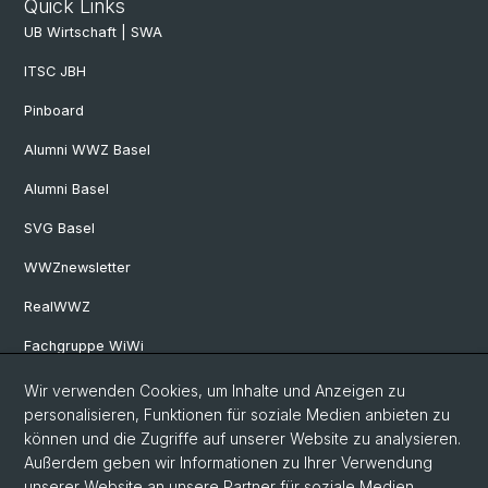
Quick Links
UB Wirtschaft | SWA
ITSC JBH
Pinboard
Alumni WWZ Basel
Alumni Basel
SVG Basel
WWZnewsletter
RealWWZ
Fachgruppe WiWi
Wir verwenden Cookies, um Inhalte und Anzeigen zu
Social Media
personalisieren, Funktionen für soziale Medien anbieten zu
können und die Zugriffe auf unserer Website zu analysieren.
LinkedIn
Außerdem geben wir Informationen zu Ihrer Verwendung
unserer Website an unsere Partner für soziale Medien,