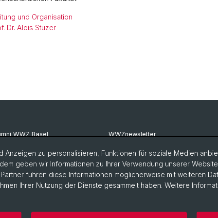
tung und Organisation
of. Dr. Alois Stuzer
umni WWZ Basel
WWZnewsletter
umni Basel
RealWWZ
 Anzeigen zu personalisieren, Funktionen für soziale Medien anbiet
dem geben wir Informationen zu Ihrer Verwendung unserer Website a
G Basel
Fachgruppe WiWi
artner führen diese Informationen möglicherweise mit weiteren D
Rahmen Ihrer Nutzung der Dienste gesammelt haben. Weitere Informat