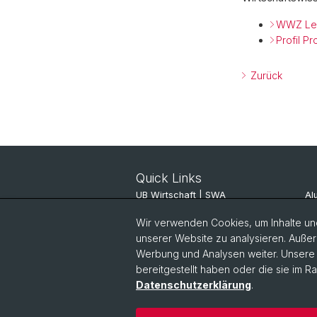
WWZ Lei
Profil Pr
Zurück
Quick Links
UB Wirtschaft | SWA
Al
ITSC JBH
Al
Wir verwenden Cookies, um Inhalte und
unserer Website zu analysieren. Außer
Pinboard
SV
Werbung und Analysen weiter. Unsere P
bereitgestellt haben oder die sie im 
Datenschutzerklärung
.