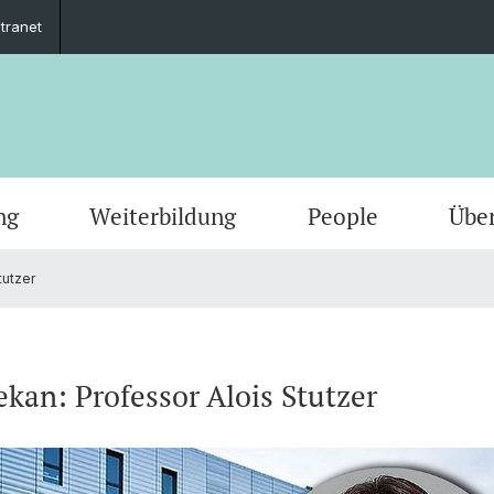
ntranet
ng
Weiterbildung
People
Übe
tutzer
kan: Professor Alois Stutzer