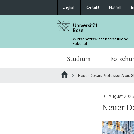
English
Kontakt
Notfall
I
Wirtschaftswissenschaftliche
Fakultät
Studium
Forschu
Neuer Dekan: Professor Alois S
01. August 2023
Neuer De