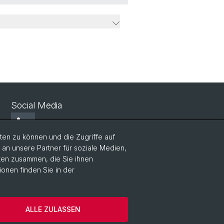
Social Media
LinkedIn
en zu können und die Zugriffe auf
n unsere Partner für soziale Medien,
Youtube
aten zusammen, die Sie ihnen
ionen finden Sie in der
WWZFaculty Blog
ALLE ZULASSEN