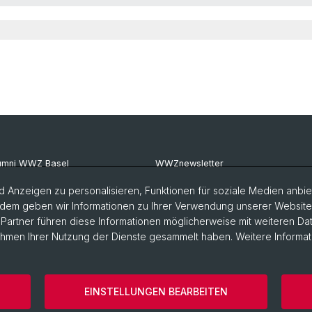
umni WWZ Basel
WWZnewsletter
umni Basel
RealWWZ
 Anzeigen zu personalisieren, Funktionen für soziale Medien anbiet
dem geben wir Informationen zu Ihrer Verwendung unserer Website a
G Basel
Fachgruppe WiWi
artner führen diese Informationen möglicherweise mit weiteren D
Rahmen Ihrer Nutzung der Dienste gesammelt haben. Weitere Informat
EINSTELLUNGEN BEARBEITEN
Impressum
Cookies