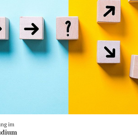
ung im
udium