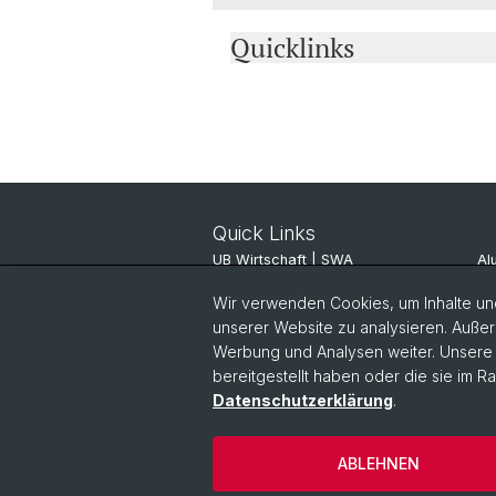
Quicklinks
Quick Links
UB Wirtschaft | SWA
Al
ITSC JBH
Al
Wir verwenden Cookies, um Inhalte und
unserer Website zu analysieren. Außer
Pinboard
SV
Werbung und Analysen weiter. Unsere P
bereitgestellt haben oder die sie im 
Datenschutzerklärung
.
ABLEHNEN
© Universität Basel
Datenschutz