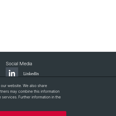
Social Media
LinkedIn
o our website. We also share
Youtube
rtners may combine this information
 services. Further information in the
WWZFaculty Blog