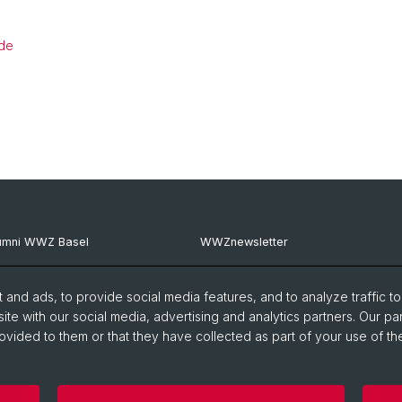
rde
umni WWZ Basel
WWZnewsletter
umni Basel
RealWWZ
and ads, to provide social media features, and to analyze traffic t
G Basel
Fachgruppe WiWi
ite with our social media, advertising and analytics partners. Our pa
ovided to them or that they have collected as part of your use of the