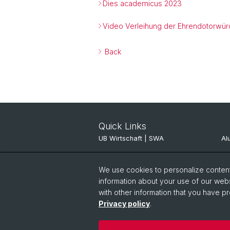
Dies academicus 2023
Video Verleihung der Ehrendotorwü
Back
Quick Links
UB Wirtschaft | SWA
Al
ITSC JBH
Al
We use cookies to personalize content 
Pinboard
SV
information about your use of our webs
with other information that you have pr
Privacy policy
.