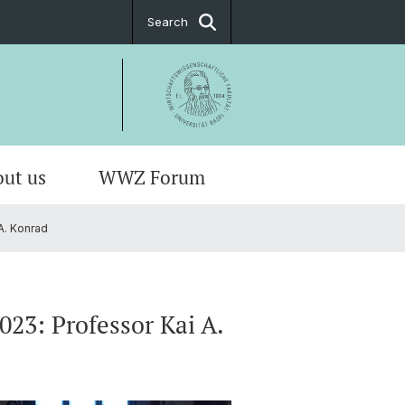
Search
ut us
WWZ Forum
A. Konrad
23: Professor Kai A.