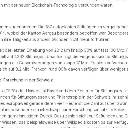
n mit der neuen Blockchain-Technologie verbunden waren.
tionen zugenommen: Die 187 aufgelösten Stiftungen im vergangenen
014, wobei der Kanton Aargau besonders betroffen war. Besonders 
 ihre Tätigkeit aus andern Gründen nicht mehr fortführen.
it der letzten Erhebung von 2012 um knapp 30% auf fast 100 Mrd. 
ilt auf 4362 Stiftungen, beaufsichtigt die Eidgenössische Stiftung
ftungen ein Gesamtvermögen von knapp 17 Mrd. Franken aufweisen.
 sich auf 8,2 Mio. Franken; rund 80% davon verfügen über weniger a
ie-Forschung in der Schweiz
s (CEPS) der Universität Basel und dem Zentrum für Stiftungsrecht a
ntren für Stiftungswesen und Philanthropie in der Schweiz ihr zehn
 es europaweit gerade deren vier. Heute ist die Zahl auf über zwa
ht insbesondere ein interdisziplinärer Forschungsansatz im Fokus: 
 einen gemeinnützigen Zweck. Dazu zählen nicht nur Stiftungen und
er Wissen, das beispielsweise über Wikipedia kostenlos zur Verfüg