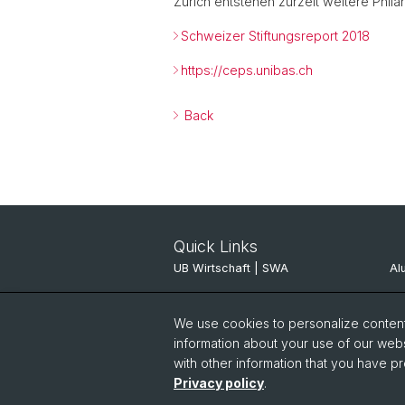
Zürich entstehen zurzeit weitere Phila
Schweizer Stiftungsreport 2018
https://ceps.unibas.ch
Back
Quick Links
UB Wirtschaft | SWA
Al
ITSC JBH
Al
We use cookies to personalize content 
Pinboard
SV
information about your use of our webs
with other information that you have pr
Privacy policy
.