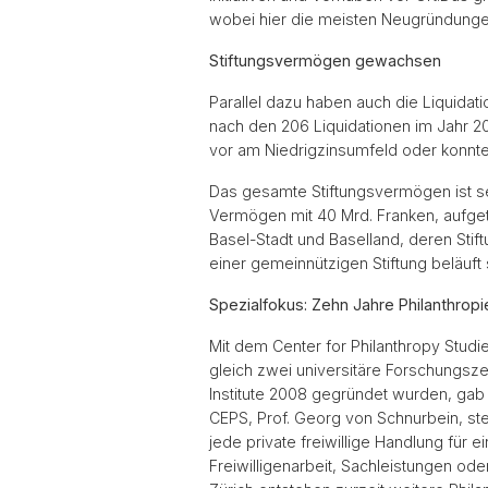
wobei hier die meisten Neugründunge
Stiftungsvermögen gewachsen
Parallel dazu haben auch die Liquida
nach den 206 Liquidationen im Jahr 2
vor am Niedrigzinsumfeld oder konnten
Das gesamte Stiftungsvermögen ist se
Vermögen mit 40 Mrd. Franken, aufgete
Basel-Stadt und Baselland, deren Sti
einer gemeinnützigen Stiftung beläuft
Spezialfokus: Zehn Jahre Philanthrop
Mit dem Center for Philanthropy Studie
gleich zwei universitäre Forschungsze
Institute 2008 gegründet wurden, gab
CEPS, Prof. Georg von Schnurbein, ste
jede private freiwillige Handlung für
Freiwilligenarbeit, Sachleistungen od