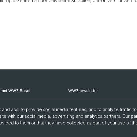
nthropie-Zentren an der Universität St. Gallen, der Universität Gen
umni WWZ Basel
WWZnewsletter
umni Basel
RealWWZ
and ads, to provide social media features, and to analyze traffic t
G Basel
Fachgruppe WiWi
ite with our social media, advertising and analytics partners. Our pa
ovided to them or that they have collected as part of your use of the