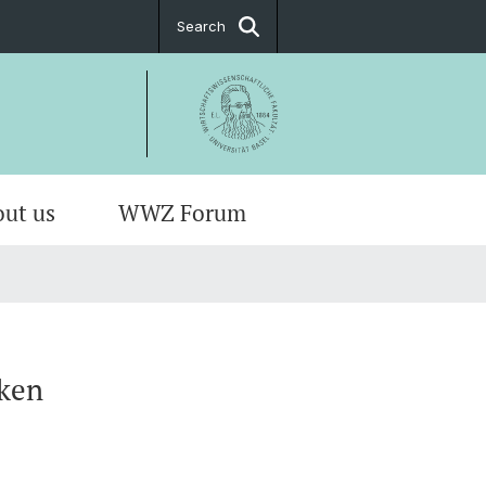
Search
ut us
WWZ Forum
nken