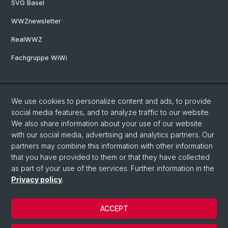
SVG Basel
WWZnewsletter
RealWWZ
Fachgruppe WiWi
Social Media
We use cookies to personalize content and ads, to provide
LinkedIn
social media features, and to analyze traffic to our website.
We also share information about your use of our website
with our social media, advertising and analytics partners. Our
Youtube
partners may combine this information with other information
that you have provided to them or that they have collected
as part of your use of the services. Further information in the
WWZFaculty Blog
Privacy policy
.
ACCEPT
© University of Basel
Privacy Policy