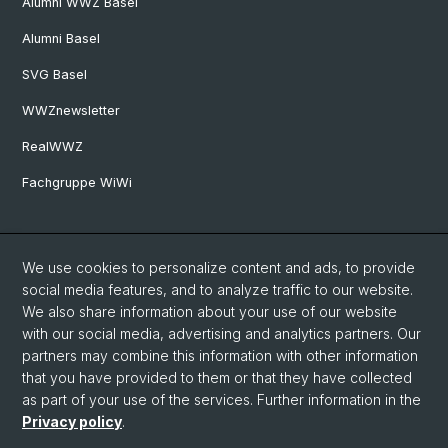
Alumni WWZ Basel
Alumni Basel
SVG Basel
WWZnewsletter
RealWWZ
Fachgruppe WiWi
Social Media
We use cookies to personalize content and ads, to provide
LinkedIn
social media features, and to analyze traffic to our website.
We also share information about your use of our website
with our social media, advertising and analytics partners. Our
Youtube
partners may combine this information with other information
that you have provided to them or that they have collected
as part of your use of the services. Further information in the
WWZFaculty Blog
Privacy policy
.