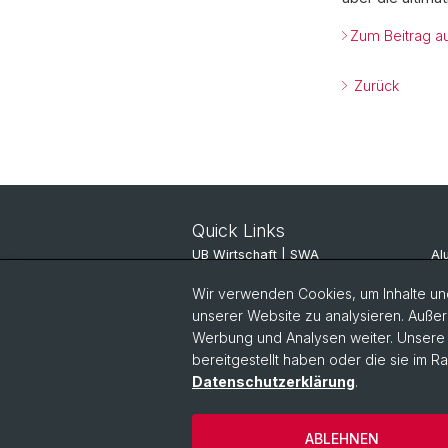
Zum Beitrag a
Zurück
Quick Links
UB Wirtschaft | SWA
Al
ITSC JBH
Al
Wir verwenden Cookies, um Inhalte und
unserer Website zu analysieren. Außer
Pinboard
SV
Werbung und Analysen weiter. Unsere P
bereitgestellt haben oder die sie im 
Datenschutzerklärung
.
ABLEHNEN
© Universität Basel
Datenschutz