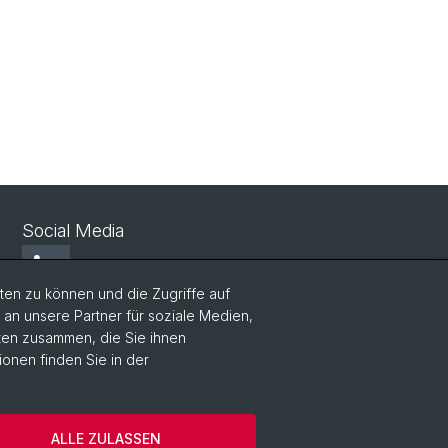
Social Media
LinkedIn
en zu können und die Zugriffe auf
n unsere Partner für soziale Medien,
Youtube
aten zusammen, die Sie ihnen
ionen finden Sie in der
WWZFaculty Blog
ALLE ZULASSEN