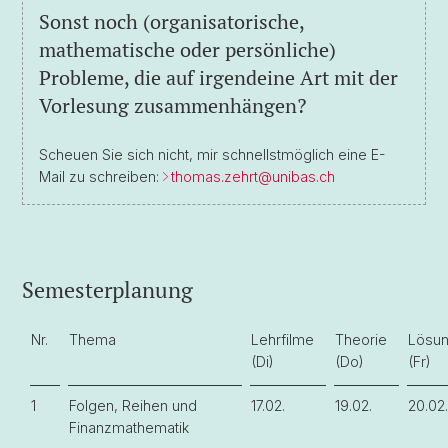
Sonst noch (organisatorische,
mathematische oder persönliche)
Probleme, die auf irgendeine Art mit der
Vorlesung zusammenhängen?
Scheuen Sie sich nicht, mir schnellstmöglich eine E-
Mail zu schreiben:
thomas.zehrt@
unibas.ch
Semesterplanung
Nr.
Thema
Lehrfilme
Theorie
Lösu
(Di)
(Do)
(Fr)
1
Folgen, Reihen und
17.02.
19.02.
20.02.
Finanzmathematik