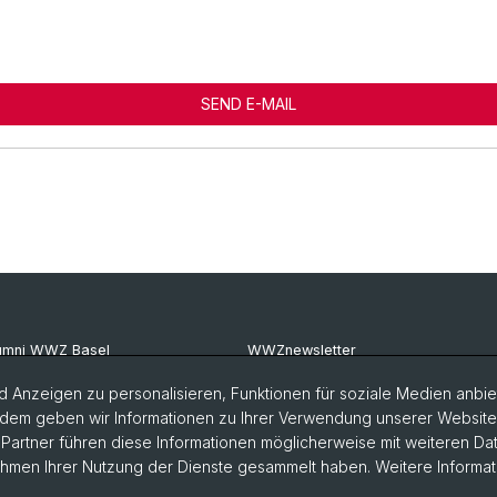
SEND E-MAIL
umni WWZ Basel
WWZnewsletter
umni Basel
RealWWZ
 Anzeigen zu personalisieren, Funktionen für soziale Medien anbiet
dem geben wir Informationen zu Ihrer Verwendung unserer Website a
G Basel
Fachgruppe WiWi
artner führen diese Informationen möglicherweise mit weiteren D
Rahmen Ihrer Nutzung der Dienste gesammelt haben. Weitere Informat