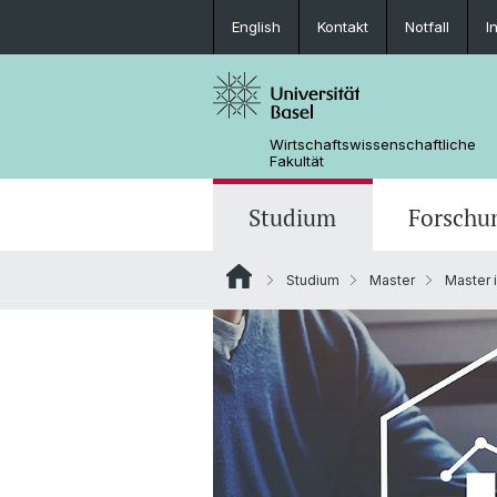
English
Kontakt
Notfall
I
Wirtschaftswissenschaftliche
Fakultät
Studium
Forschu
Studium
Master
Master 