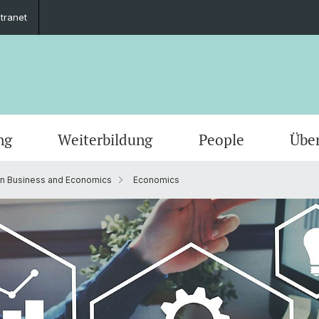
ntranet
ng
Weiterbildung
People
Übe
in Business and Economics
Economics