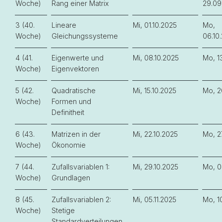
Woche)
Rang einer Matrix
29.09
3 (40.
Lineare
Mi, 01.10.2025
Mo,
Woche)
Gleichungssysteme
06.10
4 (41.
Eigenwerte und
Mi, 08.10.2025
Mo, 1
Woche)
Eigenvektoren
5 (42.
Quadratische
Mi, 15.10.2025
Mo, 2
Woche)
Formen und
Definitheit
6 (43.
Matrizen in der
Mi, 22.10.2025
Mo, 2
Woche)
Ökonomie
7 (44.
Zufallsvariablen 1:
Mi, 29.10.2025
Mo, 0
Woche)
Grundlagen
8 (45.
Zufallsvariablen 2:
Mi, 05.11.2025
Mo, 10
Woche)
Stetige
Standardverteilungen