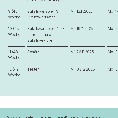
9 (46.
Zufallsvariablen 3:
Mi, 12.11.2025
Mo, 17
Woche)
Grenzwertsätze
10 (47.
Zufallsvariablen 4: 2-
Mi, 19.11.2025
Mo, 2
Woche)
dimensionale
Zufallsvektoren
11 (48.
Schätzen
Mi, 26.11.2025
Mo, 0
Woche)
12 (49.
Testen
Mi, 03.12.2025
Mo, 0
Woche)
Zusätzlich biete ich einige Online-Kurse zu speziellen