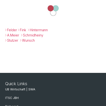
Felder
Fink
Hintermann
A.Meier
Schmidheiny
Stutzer
Wunsch
Quick Links
UB Wirtschaft | SWA
ITSC JBH